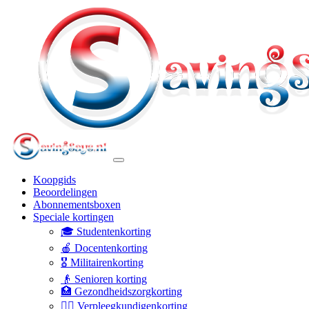
Koopgids
Beoordelingen
Abonnementsboxen
Speciale kortingen
🎓 Studentenkorting
🍎 Docentenkorting
🎖️ Militairenkorting
👴 Senioren korting
🏥 Gezondheidszorgkorting
👩‍⚕️ Verpleegkundigenkorting