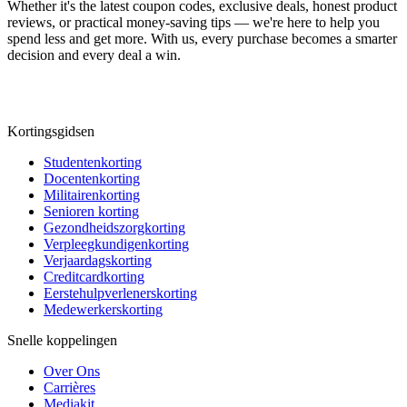
Whether it's the latest coupon codes, exclusive deals, honest product
reviews, or practical money-saving tips — we're here to help you
spend less and get more. With us, every purchase becomes a smarter
decision and every deal a win.
Kortingsgidsen
Studentenkorting
Docentenkorting
Militairenkorting
Senioren korting
Gezondheidszorgkorting
Verpleegkundigenkorting
Verjaardagskorting
Creditcardkorting
Eerstehulpverlenerskorting
Medewerkerskorting
Snelle koppelingen
Over Ons
Carrières
Mediakit