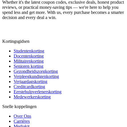
Whether it's the latest coupon codes, exclusive deals, honest product
reviews, or practical money-saving tips — we're here to help you
spend less and get more. With us, every purchase becomes a smarter
decision and every deal a win.
Kortingsgidsen
Studentenkorting
Docentenkorting
Militairenkorting
Senioren korting
Gezondheidszorgkorting
Verpleegkundigenkorting
Verjaardagskorting
Creditcardkorting
Eerstehulpverlenerskorting
Medewerkerskorting
Snelle koppelingen
Over Ons
Carrières
Mediakit