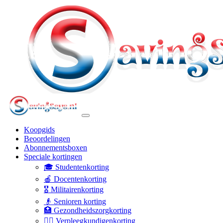
Koopgids
Beoordelingen
Abonnementsboxen
Speciale kortingen
🎓 Studentenkorting
🍎 Docentenkorting
🎖️ Militairenkorting
👴 Senioren korting
🏥 Gezondheidszorgkorting
👩‍⚕️ Verpleegkundigenkorting