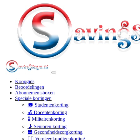
Koopgids
Beoordelingen
Abonnementsboxen
Speciale kortingen
🎓 Studentenkorting
🍎 Docentenkorting
🎖️ Militairenkorting
👴 Senioren korting
🏥 Gezondheidszorgkorting
👩‍⚕️ Verpleegkundigenkorting