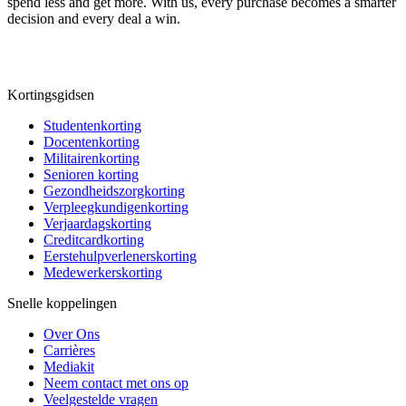
spend less and get more. With us, every purchase becomes a smarter
decision and every deal a win.
Kortingsgidsen
Studentenkorting
Docentenkorting
Militairenkorting
Senioren korting
Gezondheidszorgkorting
Verpleegkundigenkorting
Verjaardagskorting
Creditcardkorting
Eerstehulpverlenerskorting
Medewerkerskorting
Snelle koppelingen
Over Ons
Carrières
Mediakit
Neem contact met ons op
Veelgestelde vragen