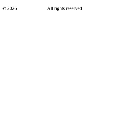
©
2026
savingsays.nl
-
All rights reserved