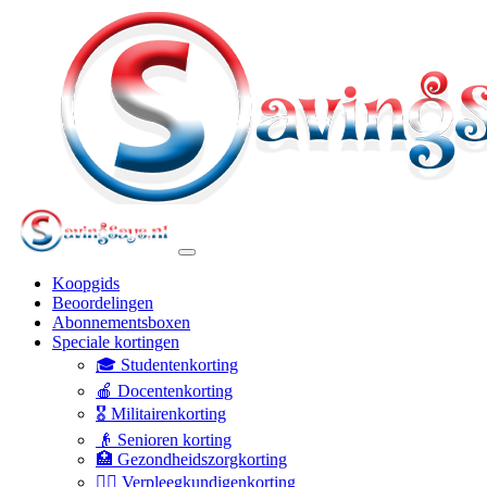
Koopgids
Beoordelingen
Abonnementsboxen
Speciale kortingen
🎓 Studentenkorting
🍎 Docentenkorting
🎖️ Militairenkorting
👴 Senioren korting
🏥 Gezondheidszorgkorting
👩‍⚕️ Verpleegkundigenkorting