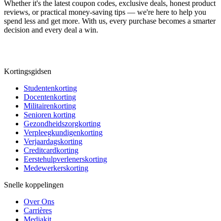
Whether it's the latest coupon codes, exclusive deals, honest product
reviews, or practical money-saving tips — we're here to help you
spend less and get more. With us, every purchase becomes a smarter
decision and every deal a win.
Kortingsgidsen
Studentenkorting
Docentenkorting
Militairenkorting
Senioren korting
Gezondheidszorgkorting
Verpleegkundigenkorting
Verjaardagskorting
Creditcardkorting
Eerstehulpverlenerskorting
Medewerkerskorting
Snelle koppelingen
Over Ons
Carrières
Mediakit