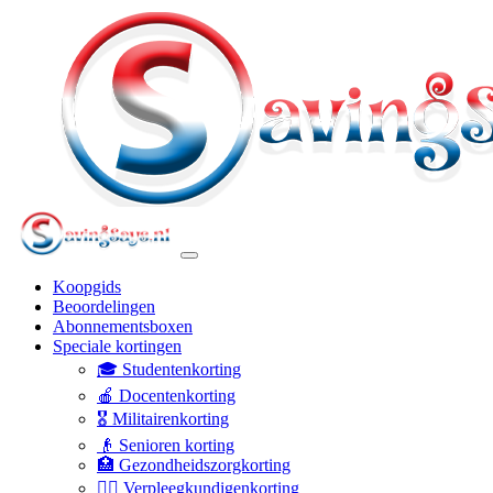
Koopgids
Beoordelingen
Abonnementsboxen
Speciale kortingen
🎓 Studentenkorting
🍎 Docentenkorting
🎖️ Militairenkorting
👴 Senioren korting
🏥 Gezondheidszorgkorting
👩‍⚕️ Verpleegkundigenkorting