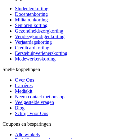
Studentenkorting
Docentenkorting
Militairenkorting
Senioren korting
Gezondheidszorgkorting
Verpleegkundigenkorting
Verjaardagskorting
Creditcardkorting
Eerstehulpverlenerskorting
Medewerkerskorting
Snelle koppelingen
Over Ons
Carrières
Mediakit
Neem contact met ons op
Veelgestelde vragen
Blog
Schrijf Voor Ons
Coupons en besparingen
Alle winkels