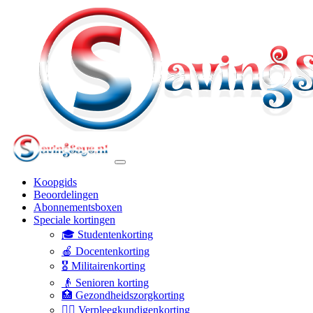
Koopgids
Beoordelingen
Abonnementsboxen
Speciale kortingen
🎓 Studentenkorting
🍎 Docentenkorting
🎖️ Militairenkorting
👴 Senioren korting
🏥 Gezondheidszorgkorting
👩‍⚕️ Verpleegkundigenkorting