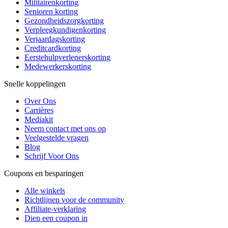
Militairenkorting
Senioren korting
Gezondheidszorgkorting
Verpleegkundigenkorting
Verjaardagskorting
Creditcardkorting
Eerstehulpverlenerskorting
Medewerkerskorting
Snelle koppelingen
Over Ons
Carrières
Mediakit
Neem contact met ons op
Veelgestelde vragen
Blog
Schrijf Voor Ons
Coupons en besparingen
Alle winkels
Richtlijnen voor de community
Affiliate-verklaring
Dien een coupon in