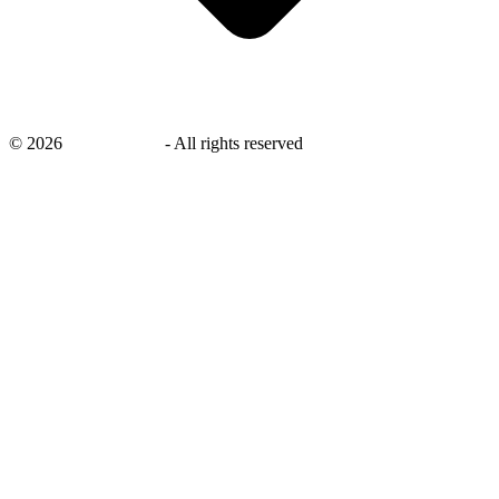
©
2026
savingsays.nl
-
All rights reserved