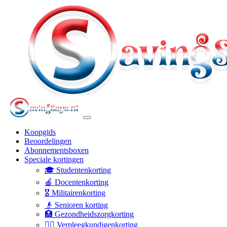
Koopgids
Beoordelingen
Abonnementsboxen
Speciale kortingen
🎓 Studentenkorting
🍎 Docentenkorting
🎖️ Militairenkorting
👴 Senioren korting
🏥 Gezondheidszorgkorting
👩‍⚕️ Verpleegkundigenkorting