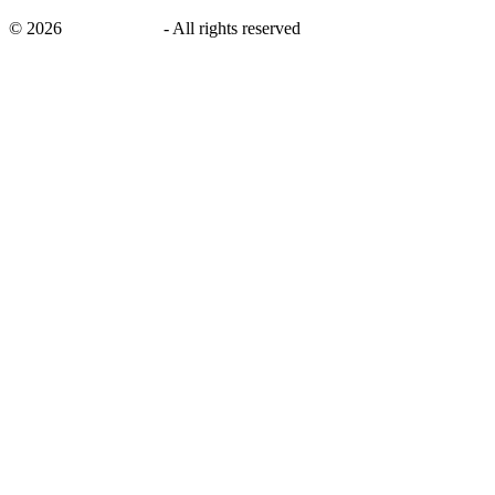
©
2026
savingsays.nl
-
All rights reserved