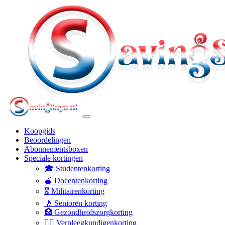
Koopgids
Beoordelingen
Abonnementsboxen
Speciale kortingen
🎓 Studentenkorting
🍎 Docentenkorting
🎖️ Militairenkorting
👴 Senioren korting
🏥 Gezondheidszorgkorting
👩‍⚕️ Verpleegkundigenkorting