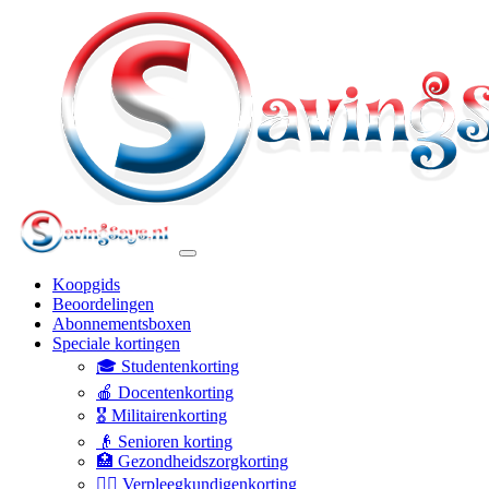
Koopgids
Beoordelingen
Abonnementsboxen
Speciale kortingen
🎓 Studentenkorting
🍎 Docentenkorting
🎖️ Militairenkorting
👴 Senioren korting
🏥 Gezondheidszorgkorting
👩‍⚕️ Verpleegkundigenkorting