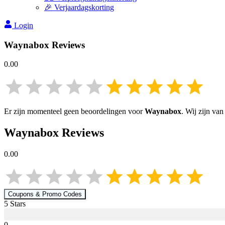
🎉 Verjaardagskorting
Login
Waynabox
Reviews
0.00
Er zijn momenteel geen beoordelingen voor
Waynabox
. Wij zijn va
Waynabox
Reviews
0.00
Coupons & Promo Codes
5
Star
s
0