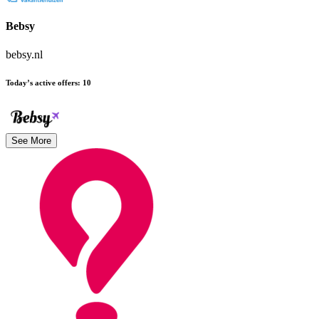
Bebsy
bebsy.nl
Today’s active offers
:
10
See More