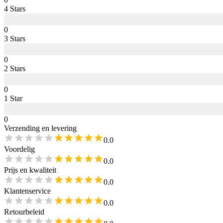
4
Star
s
0
3
Star
s
0
2
Star
s
0
1
Star
0
Verzending en levering
0.0
Voordelig
0.0
Prijs en kwaliteit
0.0
Klantenservice
0.0
Retourbeleid