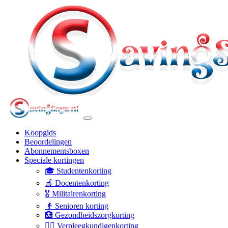
Koopgids
Beoordelingen
Abonnementsboxen
Speciale kortingen
🎓 Studentenkorting
🍎 Docentenkorting
🎖️ Militairenkorting
👴 Senioren korting
🏥 Gezondheidszorgkorting
👩‍⚕️ Verpleegkundigenkorting