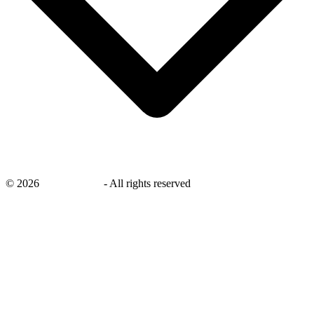
©
2026
savingsays.nl
-
All rights reserved