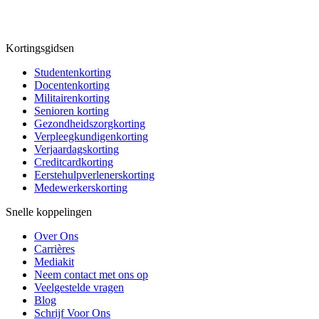
Kortingsgidsen
Studentenkorting
Docentenkorting
Militairenkorting
Senioren korting
Gezondheidszorgkorting
Verpleegkundigenkorting
Verjaardagskorting
Creditcardkorting
Eerstehulpverlenerskorting
Medewerkerskorting
Snelle koppelingen
Over Ons
Carrières
Mediakit
Neem contact met ons op
Veelgestelde vragen
Blog
Schrijf Voor Ons