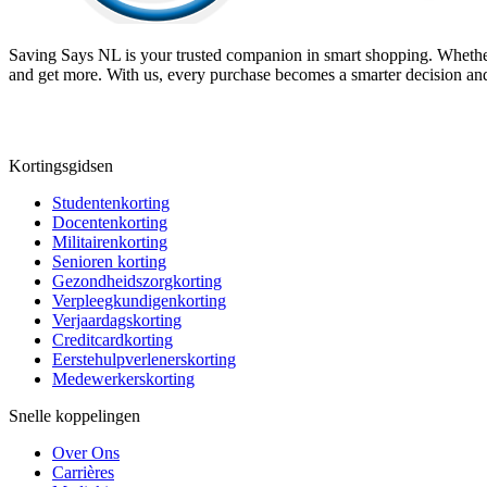
Saving Says NL
is your trusted companion in smart shopping. Whether
and get more. With us, every purchase becomes a smarter decision and
Kortingsgidsen
Studentenkorting
Docentenkorting
Militairenkorting
Senioren korting
Gezondheidszorgkorting
Verpleegkundigenkorting
Verjaardagskorting
Creditcardkorting
Eerstehulpverlenerskorting
Medewerkerskorting
Snelle koppelingen
Over Ons
Carrières