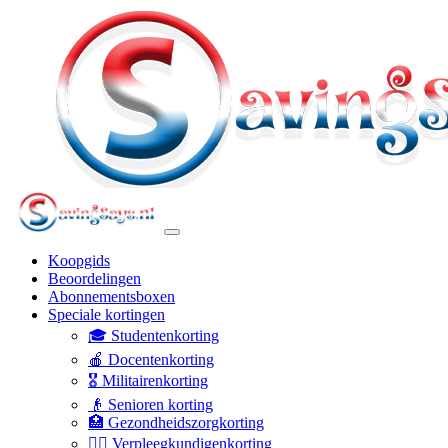
Koopgids
Beoordelingen
Abonnementsboxen
Speciale kortingen
🎓 Studentenkorting
🍎 Docentenkorting
🎖️ Militairenkorting
👴 Senioren korting
🏥 Gezondheidszorgkorting
👩‍⚕️ Verpleegkundigenkorting