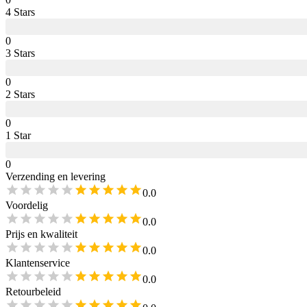
4
Star
s
0
3
Star
s
0
2
Star
s
0
1
Star
0
Verzending en levering
0.0
Voordelig
0.0
Prijs en kwaliteit
0.0
Klantenservice
0.0
Retourbeleid