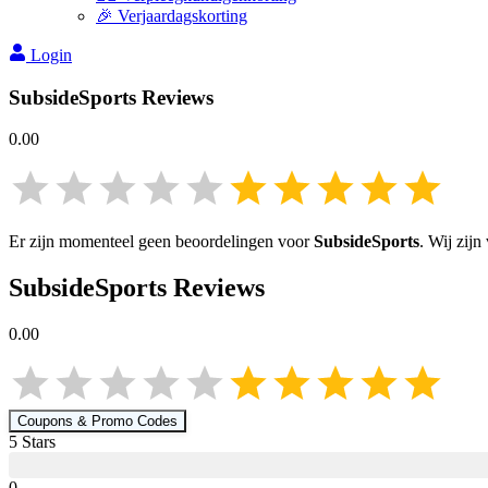
🎉 Verjaardagskorting
Login
SubsideSports
Reviews
0.00
Er zijn momenteel geen beoordelingen voor
SubsideSports
. Wij zij
SubsideSports
Reviews
0.00
Coupons & Promo Codes
5
Star
s
0