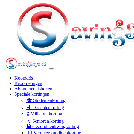
Koopgids
Beoordelingen
Abonnementsboxen
Speciale kortingen
🎓 Studentenkorting
🍎 Docentenkorting
🎖️ Militairenkorting
👴 Senioren korting
🏥 Gezondheidszorgkorting
👩‍⚕️ Verpleegkundigenkorting