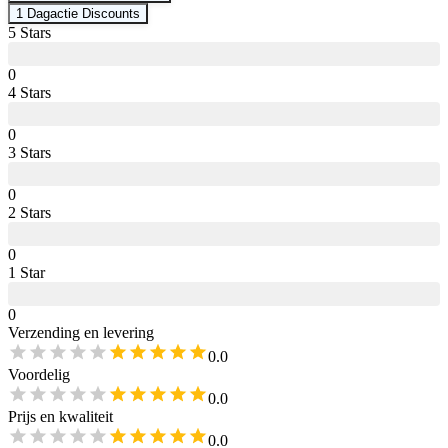
1 Dagactie
Discounts
5
Star
s
0
4
Star
s
0
3
Star
s
0
2
Star
s
0
1
Star
0
Verzending en levering
0.0
Voordelig
0.0
Prijs en kwaliteit
0.0