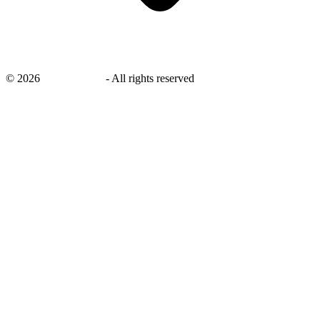
©
2026
savingsays.nl
-
All rights reserved