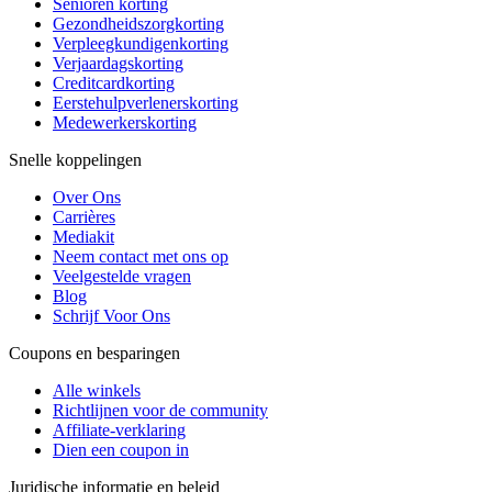
Senioren korting
Gezondheidszorgkorting
Verpleegkundigenkorting
Verjaardagskorting
Creditcardkorting
Eerstehulpverlenerskorting
Medewerkerskorting
Snelle koppelingen
Over Ons
Carrières
Mediakit
Neem contact met ons op
Veelgestelde vragen
Blog
Schrijf Voor Ons
Coupons en besparingen
Alle winkels
Richtlijnen voor de community
Affiliate-verklaring
Dien een coupon in
Juridische informatie en beleid