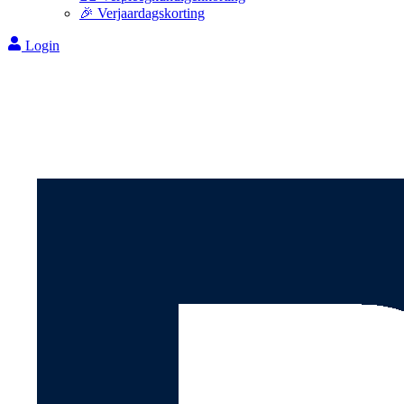
🎉 Verjaardagskorting
Login