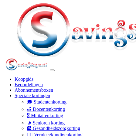
Koopgids
Beoordelingen
Abonnementsboxen
Speciale kortingen
🎓 Studentenkorting
🍎 Docentenkorting
🎖️ Militairenkorting
👴 Senioren korting
🏥 Gezondheidszorgkorting
👩‍⚕️ Verpleegkundigenkorting