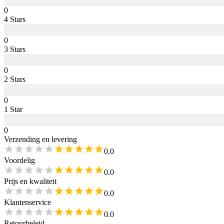
0
4
Star
s
0
3
Star
s
0
2
Star
s
0
1
Star
0
Verzending en levering
0.0
Voordelig
0.0
Prijs en kwaliteit
0.0
Klantenservice
0.0
Retourbeleid