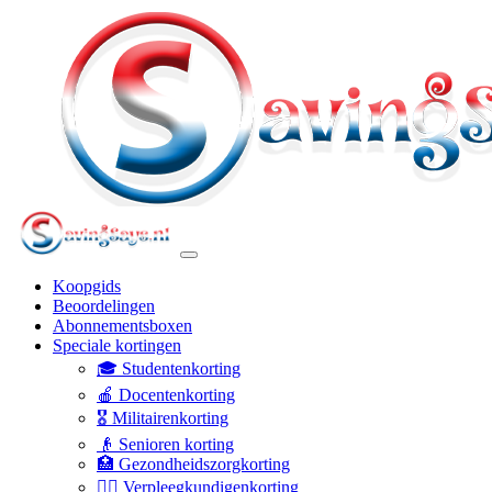
Koopgids
Beoordelingen
Abonnementsboxen
Speciale kortingen
🎓 Studentenkorting
🍎 Docentenkorting
🎖️ Militairenkorting
👴 Senioren korting
🏥 Gezondheidszorgkorting
👩‍⚕️ Verpleegkundigenkorting