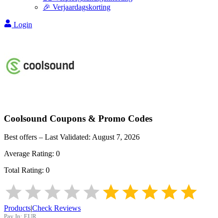
🎉 Verjaardagskorting
Login
Coolsound
Coupons & Promo Codes
Best offers – Last Validated:
August 7, 2026
Average Rating:
0
Total Rating:
0
Products
|
Check Reviews
Pay In:
EUR