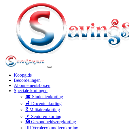
Koopgids
Beoordelingen
Abonnementsboxen
Speciale kortingen
🎓 Studentenkorting
🍎 Docentenkorting
🎖️ Militairenkorting
👴 Senioren korting
🏥 Gezondheidszorgkorting
👩‍⚕️ Verpleegkundigenkorting