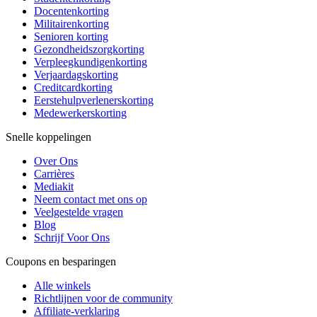
Docentenkorting
Militairenkorting
Senioren korting
Gezondheidszorgkorting
Verpleegkundigenkorting
Verjaardagskorting
Creditcardkorting
Eerstehulpverlenerskorting
Medewerkerskorting
Snelle koppelingen
Over Ons
Carrières
Mediakit
Neem contact met ons op
Veelgestelde vragen
Blog
Schrijf Voor Ons
Coupons en besparingen
Alle winkels
Richtlijnen voor de community
Affiliate-verklaring