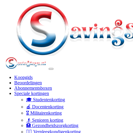
Koopgids
Beoordelingen
Abonnementsboxen
Speciale kortingen
🎓 Studentenkorting
🍎 Docentenkorting
🎖️ Militairenkorting
👴 Senioren korting
🏥 Gezondheidszorgkorting
👩‍⚕️ Verpleegkundigenkorting