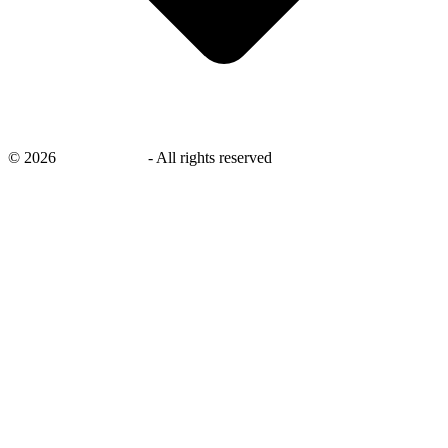
©
2026
savingsays.nl
-
All rights reserved