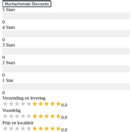
Muchachomalo
Discounts
5
Star
s
0
4
Star
s
0
3
Star
s
0
2
Star
s
0
1
Star
0
Verzending en levering
0.0
Voordelig
0.0
Prijs en kwaliteit
0.0