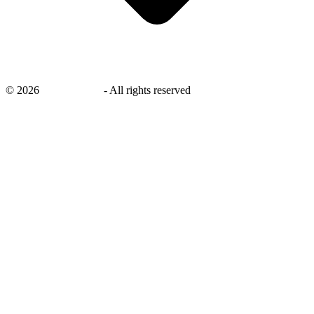
©
2026
savingsays.nl
-
All rights reserved