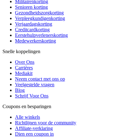
Militairenkorting
Senioren korting
Gezondheidszorgkorting
Verpleegkundigenkorting
Verjaardagskorting
Creditcardkorting
Eerstehulpverlenerskorting
Medewerkerskorting
Snelle koppelingen
Over Ons
Carrières
Mediakit
Neem contact met ons op
Veelgestelde vragen
Blog
Schrijf Voor Ons
Coupons en besparingen
Alle winkels
Richtlijnen voor de community
Affiliate-verklaring
Dien een coupon in