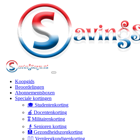
Koopgids
Beoordelingen
Abonnementsboxen
Speciale kortingen
🎓 Studentenkorting
🍎 Docentenkorting
🎖️ Militairenkorting
👴 Senioren korting
🏥 Gezondheidszorgkorting
👩‍⚕️ Verpleegkundigenkorting