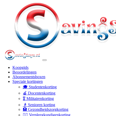
Koopgids
Beoordelingen
Abonnementsboxen
Speciale kortingen
🎓 Studentenkorting
🍎 Docentenkorting
🎖️ Militairenkorting
👴 Senioren korting
🏥 Gezondheidszorgkorting
👩‍⚕️ Verpleegkundigenkorting