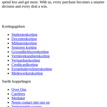
spend less and get more. With us, every purchase becomes a smarter
decision and every deal a win.
Kortingsgidsen
Studentenkorting
Docentenkorting
Militairenkorting
Senioren korting
Gezondheidszorgkorting
Verpleegkundigenkorting
Verjaardagskorting
Creditcardkorting
Eerstehulpverlenerskorting
Medewerkerskorting
Snelle koppelingen
Over Ons
Carrières
Mediakit
Neem contact met ons op
Veelgestelde vragen