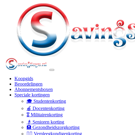
Koopgids
Beoordelingen
Abonnementsboxen
Speciale kortingen
🎓 Studentenkorting
🍎 Docentenkorting
🎖️ Militairenkorting
👴 Senioren korting
🏥 Gezondheidszorgkorting
👩‍⚕️ Verpleegkundigenkorting