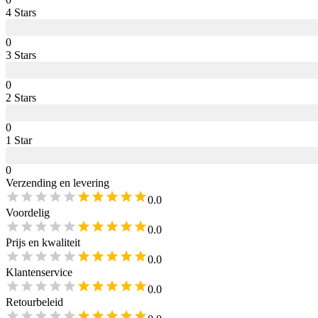
4
Star
s
0
3
Star
s
0
2
Star
s
0
1
Star
0
Verzending en levering
0.0
Voordelig
0.0
Prijs en kwaliteit
0.0
Klantenservice
0.0
Retourbeleid