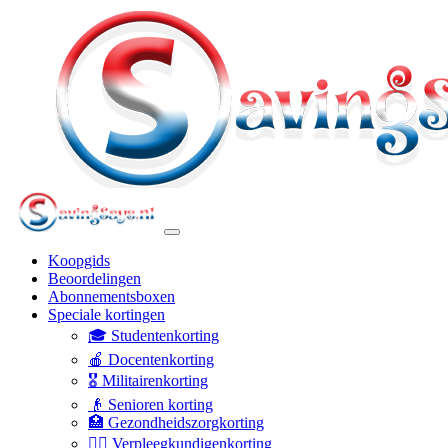
Koopgids
Beoordelingen
Abonnementsboxen
Speciale kortingen
🎓 Studentenkorting
🍎 Docentenkorting
🎖️ Militairenkorting
👴 Senioren korting
🏥 Gezondheidszorgkorting
👩‍⚕️ Verpleegkundigenkorting