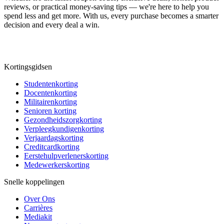
reviews, or practical money-saving tips — we're here to help you
spend less and get more. With us, every purchase becomes a smarter
decision and every deal a win.
Kortingsgidsen
Studentenkorting
Docentenkorting
Militairenkorting
Senioren korting
Gezondheidszorgkorting
Verpleegkundigenkorting
Verjaardagskorting
Creditcardkorting
Eerstehulpverlenerskorting
Medewerkerskorting
Snelle koppelingen
Over Ons
Carrières
Mediakit