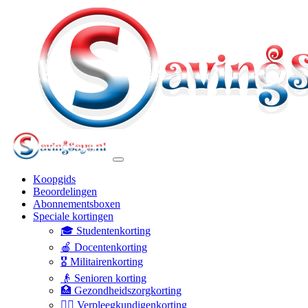
Koopgids
Beoordelingen
Abonnementsboxen
Speciale kortingen
🎓 Studentenkorting
🍎 Docentenkorting
🎖️ Militairenkorting
👴 Senioren korting
🏥 Gezondheidszorgkorting
👩‍⚕️ Verpleegkundigenkorting