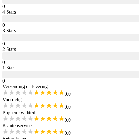
0
4
Star
s
0
3
Star
s
0
2
Star
s
0
1
Star
0
Verzending en levering
0.0
Voordelig
0.0
Prijs en kwaliteit
0.0
Klantenservice
0.0
Retourbeleid