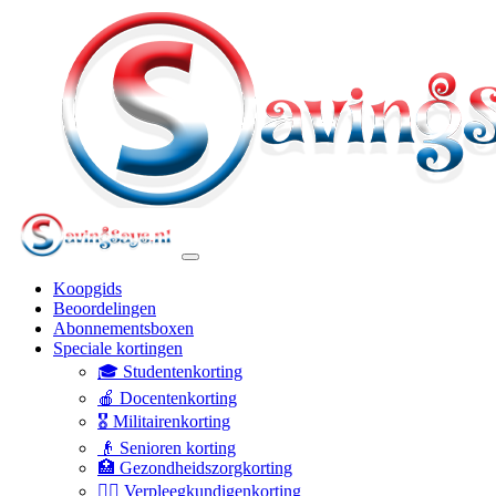
Koopgids
Beoordelingen
Abonnementsboxen
Speciale kortingen
🎓 Studentenkorting
🍎 Docentenkorting
🎖️ Militairenkorting
👴 Senioren korting
🏥 Gezondheidszorgkorting
👩‍⚕️ Verpleegkundigenkorting