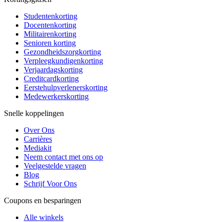
Studentenkorting
Docentenkorting
Militairenkorting
Senioren korting
Gezondheidszorgkorting
Verpleegkundigenkorting
Verjaardagskorting
Creditcardkorting
Eerstehulpverlenerskorting
Medewerkerskorting
Snelle koppelingen
Over Ons
Carrières
Mediakit
Neem contact met ons op
Veelgestelde vragen
Blog
Schrijf Voor Ons
Coupons en besparingen
Alle winkels