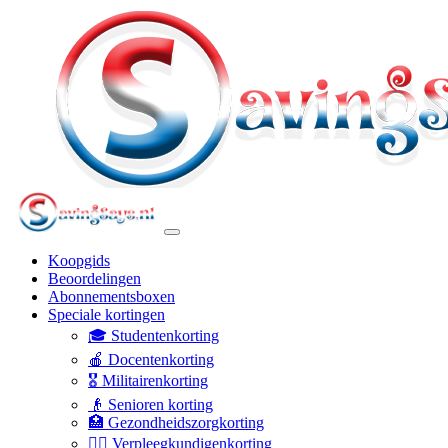
Koopgids
Beoordelingen
Abonnementsboxen
Speciale kortingen
🎓 Studentenkorting
🍎 Docentenkorting
🎖️ Militairenkorting
👴 Senioren korting
🏥 Gezondheidszorgkorting
👩‍⚕️ Verpleegkundigenkorting