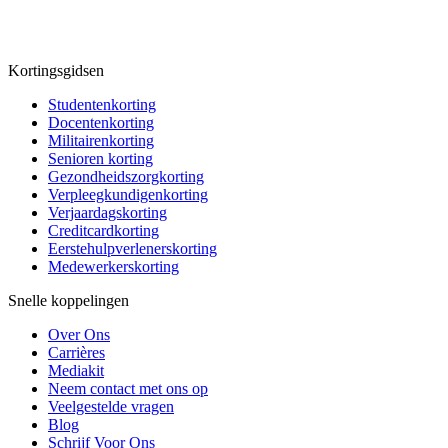
Kortingsgidsen
Studentenkorting
Docentenkorting
Militairenkorting
Senioren korting
Gezondheidszorgkorting
Verpleegkundigenkorting
Verjaardagskorting
Creditcardkorting
Eerstehulpverlenerskorting
Medewerkerskorting
Snelle koppelingen
Over Ons
Carrières
Mediakit
Neem contact met ons op
Veelgestelde vragen
Blog
Schrijf Voor Ons