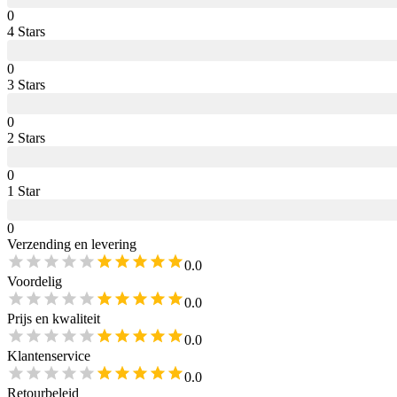
0
4
Star
s
0
3
Star
s
0
2
Star
s
0
1
Star
0
Verzending en levering
0.0
Voordelig
0.0
Prijs en kwaliteit
0.0
Klantenservice
0.0
Retourbeleid