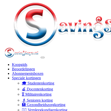
Koopgids
Beoordelingen
Abonnementsboxen
Speciale kortingen
🎓 Studentenkorting
🍎 Docentenkorting
🎖️ Militairenkorting
👴 Senioren korting
🏥 Gezondheidszorgkorting
👩‍⚕️ Verpleegkundigenkorting