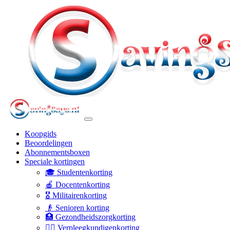
Koopgids
Beoordelingen
Abonnementsboxen
Speciale kortingen
🎓 Studentenkorting
🍎 Docentenkorting
🎖️ Militairenkorting
👴 Senioren korting
🏥 Gezondheidszorgkorting
👩‍⚕️ Verpleegkundigenkorting