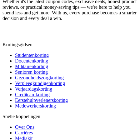
Whether it's the latest coupon codes, exclusive deals, honest product
reviews, or practical money-saving tips — we're here to help you
spend less and get more. With us, every purchase becomes a smarter
decision and every deal a win.
Kortingsgidsen
Studentenkorting
Docentenkorting
Militairenkorting
Senioren korting
Gezondheidszorgkorting
Verpleegkundigenkorting
Verjaardagskorting
Creditcardkorting
Eerstehulpverlenerskorting
Medewerkerskorting
Snelle koppelingen
Over Ons
Carrières
Mediakit