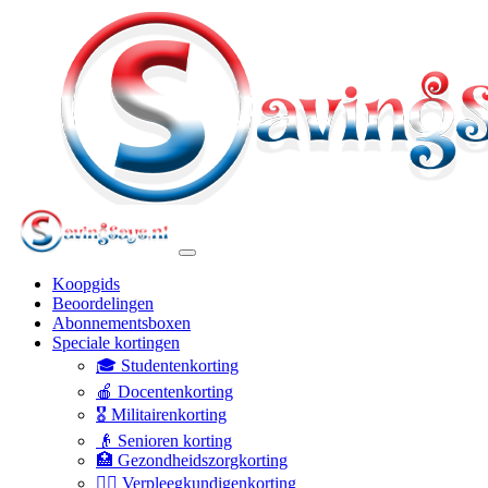
Koopgids
Beoordelingen
Abonnementsboxen
Speciale kortingen
🎓 Studentenkorting
🍎 Docentenkorting
🎖️ Militairenkorting
👴 Senioren korting
🏥 Gezondheidszorgkorting
👩‍⚕️ Verpleegkundigenkorting