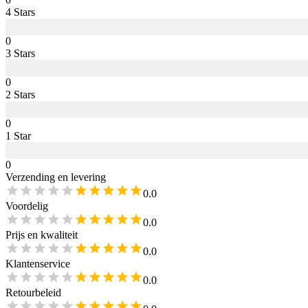
4
Star
s
0
3
Star
s
0
2
Star
s
0
1
Star
0
Verzending en levering
0.0
Voordelig
0.0
Prijs en kwaliteit
0.0
Klantenservice
0.0
Retourbeleid