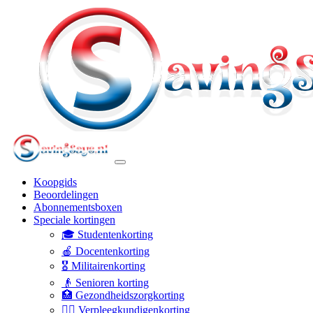
Koopgids
Beoordelingen
Abonnementsboxen
Speciale kortingen
🎓 Studentenkorting
🍎 Docentenkorting
🎖️ Militairenkorting
👴 Senioren korting
🏥 Gezondheidszorgkorting
👩‍⚕️ Verpleegkundigenkorting