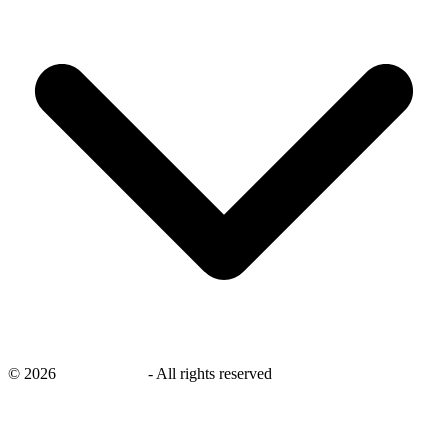
©
2026
savingsays.nl
-
All rights reserved