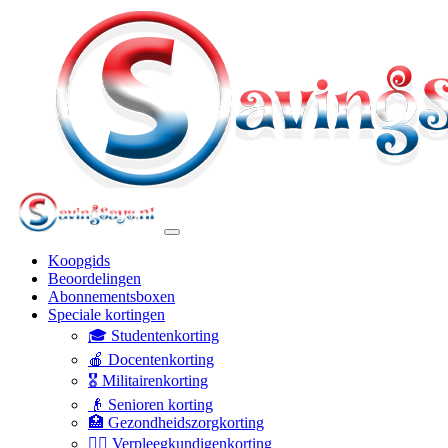
Koopgids
Beoordelingen
Abonnementsboxen
Speciale kortingen
🎓 Studentenkorting
🍎 Docentenkorting
🎖️ Militairenkorting
👴 Senioren korting
🏥 Gezondheidszorgkorting
👩‍⚕️ Verpleegkundigenkorting