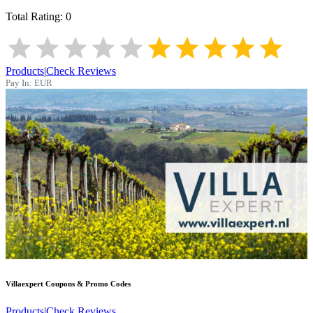
Total Rating:
0
Products
|
Check Reviews
Pay In:
EUR
Villaexpert
Coupons & Promo Codes
Products
|
Check Reviews