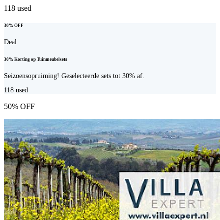
118
used
30% OFF
Deal
30% Korting op Tuinmeubelsets
Seizoensopruiming! Geselecteerde sets tot 30% af.
118
used
50% OFF