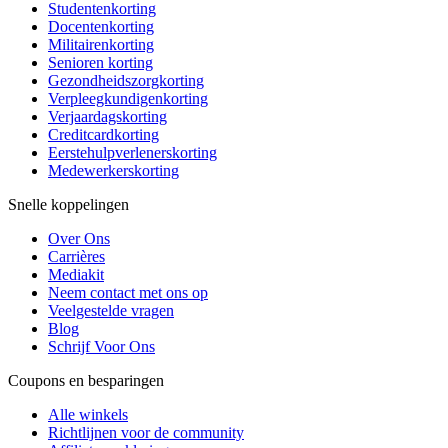
Studentenkorting
Docentenkorting
Militairenkorting
Senioren korting
Gezondheidszorgkorting
Verpleegkundigenkorting
Verjaardagskorting
Creditcardkorting
Eerstehulpverlenerskorting
Medewerkerskorting
Snelle koppelingen
Over Ons
Carrières
Mediakit
Neem contact met ons op
Veelgestelde vragen
Blog
Schrijf Voor Ons
Coupons en besparingen
Alle winkels
Richtlijnen voor de community