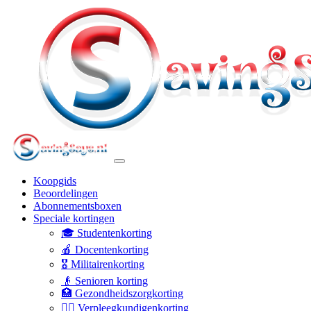
Koopgids
Beoordelingen
Abonnementsboxen
Speciale kortingen
🎓 Studentenkorting
🍎 Docentenkorting
🎖️ Militairenkorting
👴 Senioren korting
🏥 Gezondheidszorgkorting
👩‍⚕️ Verpleegkundigenkorting