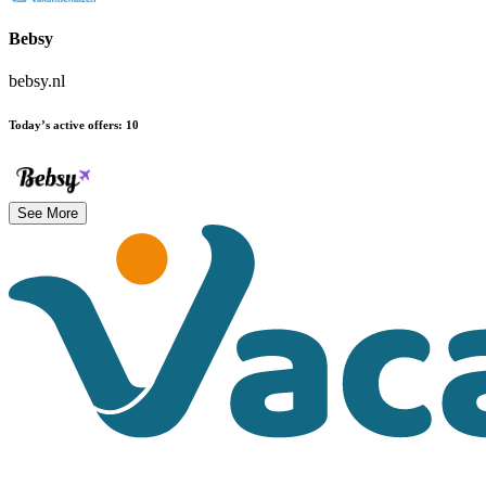
Bebsy
bebsy.nl
Today’s active offers
:
10
See More