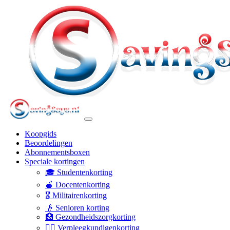
Koopgids
Beoordelingen
Abonnementsboxen
Speciale kortingen
🎓 Studentenkorting
🍎 Docentenkorting
🎖️ Militairenkorting
👴 Senioren korting
🏥 Gezondheidszorgkorting
👩‍⚕️ Verpleegkundigenkorting