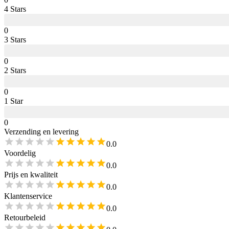
4
Star
s
0
3
Star
s
0
2
Star
s
0
1
Star
0
Verzending en levering
0.0
Voordelig
0.0
Prijs en kwaliteit
0.0
Klantenservice
0.0
Retourbeleid