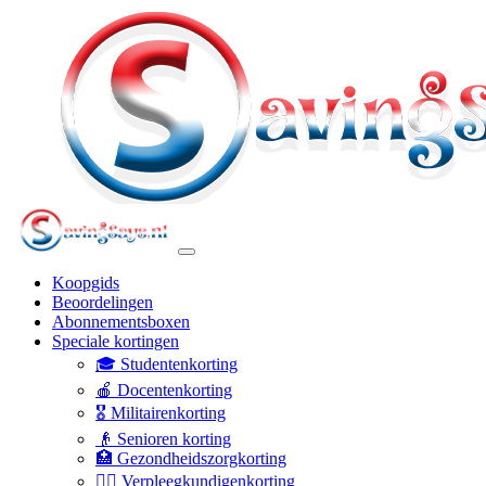
Koopgids
Beoordelingen
Abonnementsboxen
Speciale kortingen
🎓 Studentenkorting
🍎 Docentenkorting
🎖️ Militairenkorting
👴 Senioren korting
🏥 Gezondheidszorgkorting
👩‍⚕️ Verpleegkundigenkorting