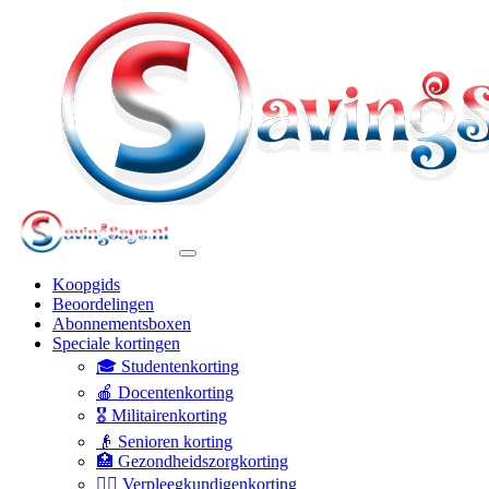
Koopgids
Beoordelingen
Abonnementsboxen
Speciale kortingen
🎓 Studentenkorting
🍎 Docentenkorting
🎖️ Militairenkorting
👴 Senioren korting
🏥 Gezondheidszorgkorting
👩‍⚕️ Verpleegkundigenkorting