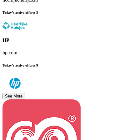
Today’s active offers
:
5
HP
hp.com
Today’s active offers
:
9
See More