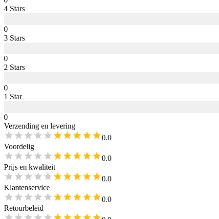
4
Star
s
0
3
Star
s
0
2
Star
s
0
1
Star
0
Verzending en levering
0.0
Voordelig
0.0
Prijs en kwaliteit
0.0
Klantenservice
0.0
Retourbeleid