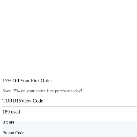
15% Off Your First Order
Save 15% on your entire first purchase today!
TURU15
View Code
189
used
15% OFF
Promo Code