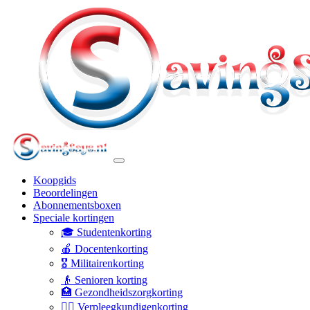
Koopgids
Beoordelingen
Abonnementsboxen
Speciale kortingen
🎓 Studentenkorting
🍎 Docentenkorting
🎖️ Militairenkorting
👴 Senioren korting
🏥 Gezondheidszorgkorting
👩‍⚕️ Verpleegkundigenkorting