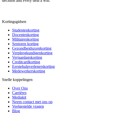
decision and every deal a win.
Kortingsgidsen
Studentenkorting
Docentenkorting
Militairenkorting
Senioren korting
Gezondheidszorgkorting
Verpleegkundigenkorting
Verjaardagskorting
Creditcardkorting
Eerstehulpverlenerskorting
Medewerkerskorting
Snelle koppelingen
Over Ons
Carrières
Mediakit
Neem contact met ons op
Veelgestelde vragen
Blog