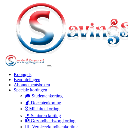
Koopgids
Beoordelingen
Abonnementsboxen
Speciale kortingen
🎓 Studentenkorting
🍎 Docentenkorting
🎖️ Militairenkorting
👴 Senioren korting
🏥 Gezondheidszorgkorting
👩‍⚕️ Verpleegkundigenkorting