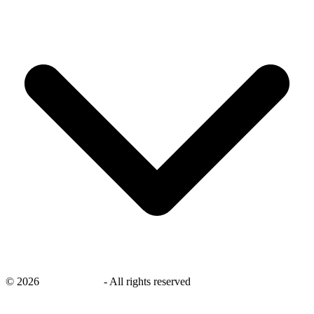
©
2026
savingsays.nl
-
All rights reserved