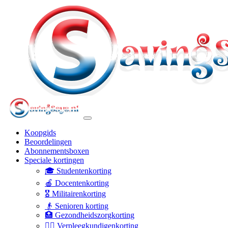
Koopgids
Beoordelingen
Abonnementsboxen
Speciale kortingen
🎓 Studentenkorting
🍎 Docentenkorting
🎖️ Militairenkorting
👴 Senioren korting
🏥 Gezondheidszorgkorting
👩‍⚕️ Verpleegkundigenkorting