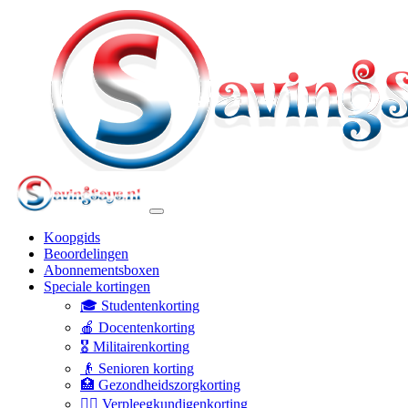
Koopgids
Beoordelingen
Abonnementsboxen
Speciale kortingen
🎓 Studentenkorting
🍎 Docentenkorting
🎖️ Militairenkorting
👴 Senioren korting
🏥 Gezondheidszorgkorting
👩‍⚕️ Verpleegkundigenkorting