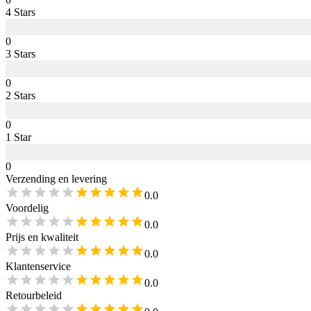
4
Star
s
0
3
Star
s
0
2
Star
s
0
1
Star
0
Verzending en levering
0.0
Voordelig
0.0
Prijs en kwaliteit
0.0
Klantenservice
0.0
Retourbeleid