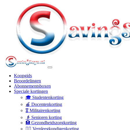
Koopgids
Beoordelingen
Abonnementsboxen
Speciale kortingen
🎓 Studentenkorting
🍎 Docentenkorting
🎖️ Militairenkorting
👴 Senioren korting
🏥 Gezondheidszorgkorting
👩‍⚕️ Verpleegkundigenkorting