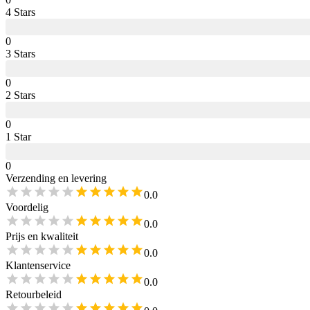
4
Star
s
0
3
Star
s
0
2
Star
s
0
1
Star
0
Verzending en levering
0.0
Voordelig
0.0
Prijs en kwaliteit
0.0
Klantenservice
0.0
Retourbeleid