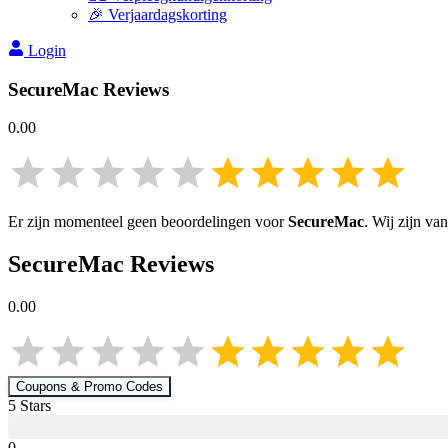
🎉 Verjaardagskorting
Login
SecureMac
Reviews
0.00
Er zijn momenteel geen beoordelingen voor
SecureMac
. Wij zijn va
SecureMac
Reviews
0.00
Coupons & Promo Codes
5
Star
s
0