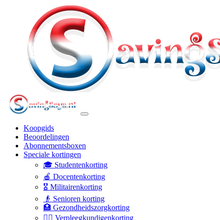
Koopgids
Beoordelingen
Abonnementsboxen
Speciale kortingen
🎓 Studentenkorting
🍎 Docentenkorting
🎖️ Militairenkorting
👴 Senioren korting
🏥 Gezondheidszorgkorting
👩‍⚕️ Verpleegkundigenkorting