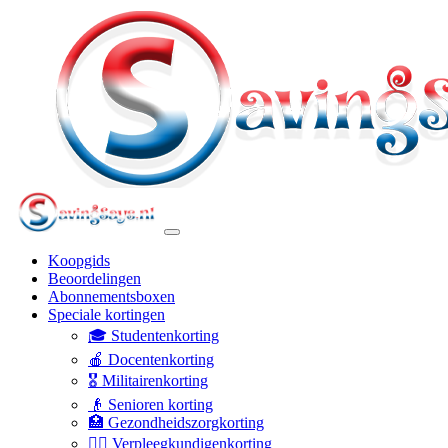
Koopgids
Beoordelingen
Abonnementsboxen
Speciale kortingen
🎓 Studentenkorting
🍎 Docentenkorting
🎖️ Militairenkorting
👴 Senioren korting
🏥 Gezondheidszorgkorting
👩‍⚕️ Verpleegkundigenkorting