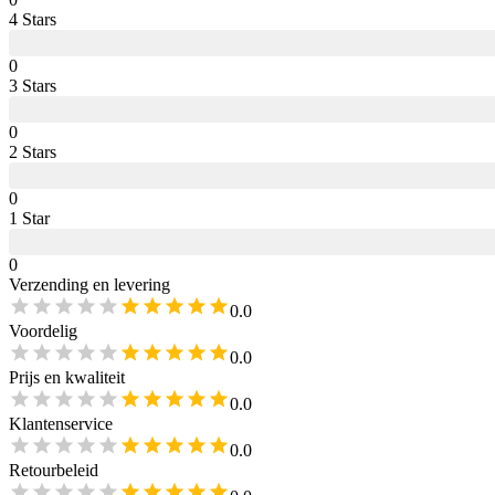
4
Star
s
0
3
Star
s
0
2
Star
s
0
1
Star
0
Verzending en levering
0.0
Voordelig
0.0
Prijs en kwaliteit
0.0
Klantenservice
0.0
Retourbeleid