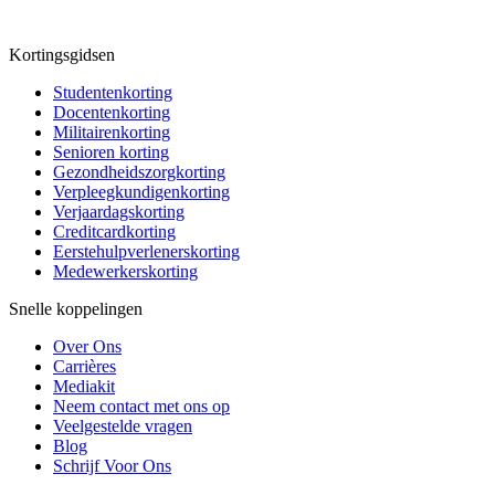
Kortingsgidsen
Studentenkorting
Docentenkorting
Militairenkorting
Senioren korting
Gezondheidszorgkorting
Verpleegkundigenkorting
Verjaardagskorting
Creditcardkorting
Eerstehulpverlenerskorting
Medewerkerskorting
Snelle koppelingen
Over Ons
Carrières
Mediakit
Neem contact met ons op
Veelgestelde vragen
Blog
Schrijf Voor Ons