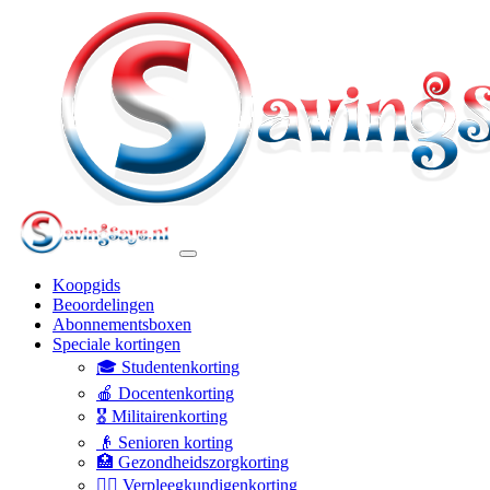
Koopgids
Beoordelingen
Abonnementsboxen
Speciale kortingen
🎓 Studentenkorting
🍎 Docentenkorting
🎖️ Militairenkorting
👴 Senioren korting
🏥 Gezondheidszorgkorting
👩‍⚕️ Verpleegkundigenkorting