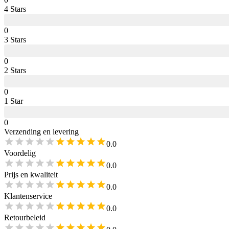
4
Star
s
0
3
Star
s
0
2
Star
s
0
1
Star
0
Verzending en levering
0.0
Voordelig
0.0
Prijs en kwaliteit
0.0
Klantenservice
0.0
Retourbeleid