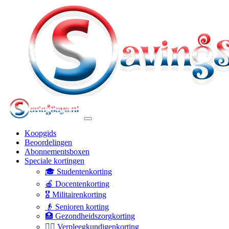
Koopgids
Beoordelingen
Abonnementsboxen
Speciale kortingen
🎓 Studentenkorting
🍎 Docentenkorting
🎖️ Militairenkorting
👴 Senioren korting
🏥 Gezondheidszorgkorting
👩‍⚕️ Verpleegkundigenkorting