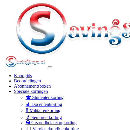
Koopgids
Beoordelingen
Abonnementsboxen
Speciale kortingen
🎓 Studentenkorting
🍎 Docentenkorting
🎖️ Militairenkorting
👴 Senioren korting
🏥 Gezondheidszorgkorting
👩‍⚕️ Verpleegkundigenkorting