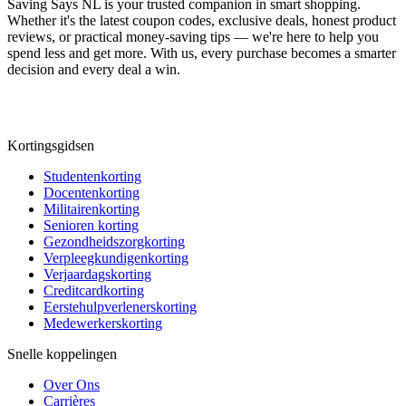
Saving Says NL
is your trusted companion in smart shopping.
Whether it's the latest coupon codes, exclusive deals, honest product
reviews, or practical money-saving tips — we're here to help you
spend less and get more. With us, every purchase becomes a smarter
decision and every deal a win.
Kortingsgidsen
Studentenkorting
Docentenkorting
Militairenkorting
Senioren korting
Gezondheidszorgkorting
Verpleegkundigenkorting
Verjaardagskorting
Creditcardkorting
Eerstehulpverlenerskorting
Medewerkerskorting
Snelle koppelingen
Over Ons
Carrières