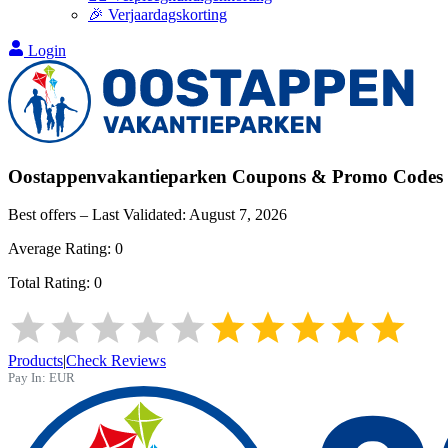
🎉 Verjaardagskorting
Login
Oostappenvakantieparken
Coupons & Promo Codes
Best offers – Last Validated:
August 7, 2026
Average Rating:
0
Total Rating:
0
Products
|
Check Reviews
Pay In:
EUR