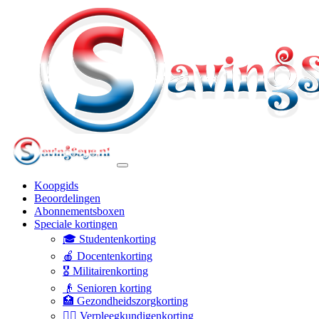
Koopgids
Beoordelingen
Abonnementsboxen
Speciale kortingen
🎓 Studentenkorting
🍎 Docentenkorting
🎖️ Militairenkorting
👴 Senioren korting
🏥 Gezondheidszorgkorting
👩‍⚕️ Verpleegkundigenkorting