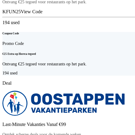
Ontvang €25 tegoed voor restaurants op het park.
KFUN25
View Code
194
used
Coupon Code
Promo Code
€25 Extra op Horeca tegoed
Ontvang €25 tegoed voor restaurants op het park.
194
used
Deal
Last-Minute Vakanties Vanaf €99
Ontdek scherpe deals voor de komende weken.