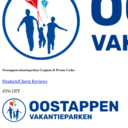
Oostappenvakantieparken
Coupons & Promo Codes
Products
|
Check Reviews
45% OFF