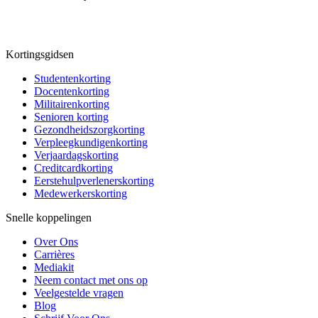
Kortingsgidsen
Studentenkorting
Docentenkorting
Militairenkorting
Senioren korting
Gezondheidszorgkorting
Verpleegkundigenkorting
Verjaardagskorting
Creditcardkorting
Eerstehulpverlenerskorting
Medewerkerskorting
Snelle koppelingen
Over Ons
Carrières
Mediakit
Neem contact met ons op
Veelgestelde vragen
Blog