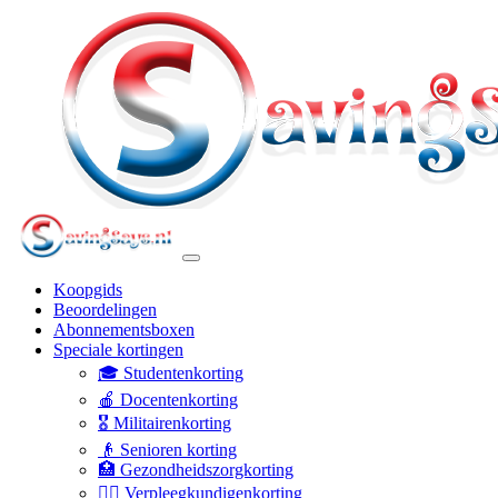
Koopgids
Beoordelingen
Abonnementsboxen
Speciale kortingen
🎓 Studentenkorting
🍎 Docentenkorting
🎖️ Militairenkorting
👴 Senioren korting
🏥 Gezondheidszorgkorting
👩‍⚕️ Verpleegkundigenkorting