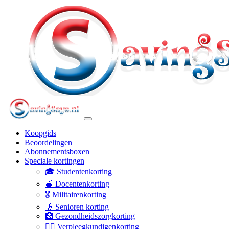
Koopgids
Beoordelingen
Abonnementsboxen
Speciale kortingen
🎓 Studentenkorting
🍎 Docentenkorting
🎖️ Militairenkorting
👴 Senioren korting
🏥 Gezondheidszorgkorting
👩‍⚕️ Verpleegkundigenkorting