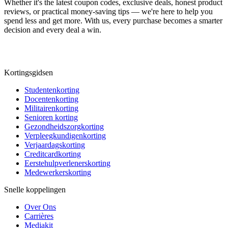
Whether it's the latest coupon codes, exclusive deals, honest product
reviews, or practical money-saving tips — we're here to help you
spend less and get more. With us, every purchase becomes a smarter
decision and every deal a win.
Kortingsgidsen
Studentenkorting
Docentenkorting
Militairenkorting
Senioren korting
Gezondheidszorgkorting
Verpleegkundigenkorting
Verjaardagskorting
Creditcardkorting
Eerstehulpverlenerskorting
Medewerkerskorting
Snelle koppelingen
Over Ons
Carrières
Mediakit