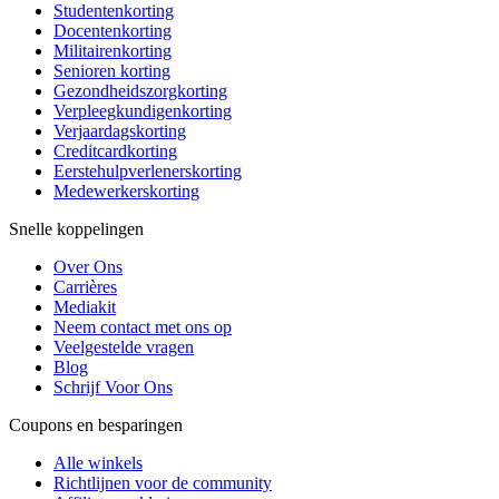
Studentenkorting
Docentenkorting
Militairenkorting
Senioren korting
Gezondheidszorgkorting
Verpleegkundigenkorting
Verjaardagskorting
Creditcardkorting
Eerstehulpverlenerskorting
Medewerkerskorting
Snelle koppelingen
Over Ons
Carrières
Mediakit
Neem contact met ons op
Veelgestelde vragen
Blog
Schrijf Voor Ons
Coupons en besparingen
Alle winkels
Richtlijnen voor de community