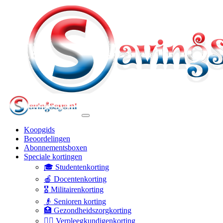
Koopgids
Beoordelingen
Abonnementsboxen
Speciale kortingen
🎓 Studentenkorting
🍎 Docentenkorting
🎖️ Militairenkorting
👴 Senioren korting
🏥 Gezondheidszorgkorting
👩‍⚕️ Verpleegkundigenkorting