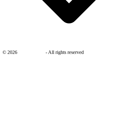
©
2026
savingsays.nl
-
All rights reserved