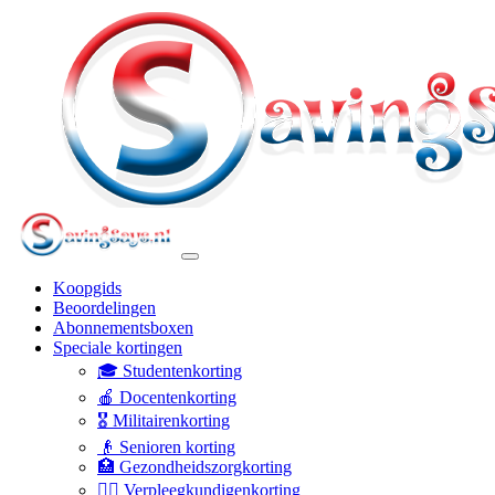
Koopgids
Beoordelingen
Abonnementsboxen
Speciale kortingen
🎓 Studentenkorting
🍎 Docentenkorting
🎖️ Militairenkorting
👴 Senioren korting
🏥 Gezondheidszorgkorting
👩‍⚕️ Verpleegkundigenkorting