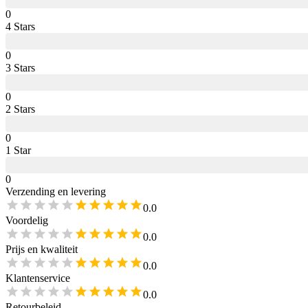
0
4
Star
s
0
3
Star
s
0
2
Star
s
0
1
Star
0
Verzending en levering
0.0
Voordelig
0.0
Prijs en kwaliteit
0.0
Klantenservice
0.0
Retourbeleid