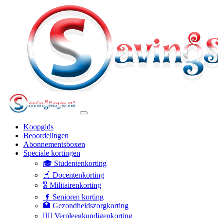
Koopgids
Beoordelingen
Abonnementsboxen
Speciale kortingen
🎓 Studentenkorting
🍎 Docentenkorting
🎖️ Militairenkorting
👴 Senioren korting
🏥 Gezondheidszorgkorting
👩‍⚕️ Verpleegkundigenkorting