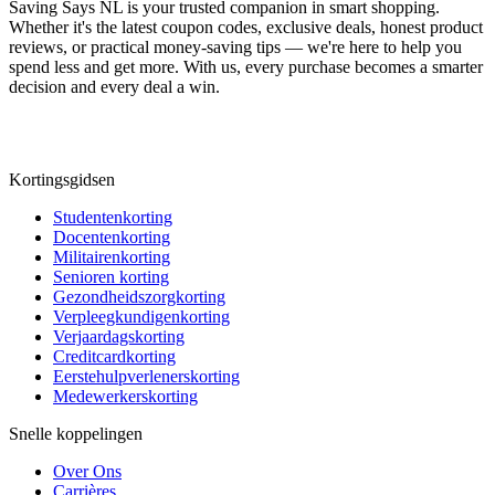
Saving Says NL
is your trusted companion in smart shopping.
Whether it's the latest coupon codes, exclusive deals, honest product
reviews, or practical money-saving tips — we're here to help you
spend less and get more. With us, every purchase becomes a smarter
decision and every deal a win.
Kortingsgidsen
Studentenkorting
Docentenkorting
Militairenkorting
Senioren korting
Gezondheidszorgkorting
Verpleegkundigenkorting
Verjaardagskorting
Creditcardkorting
Eerstehulpverlenerskorting
Medewerkerskorting
Snelle koppelingen
Over Ons
Carrières