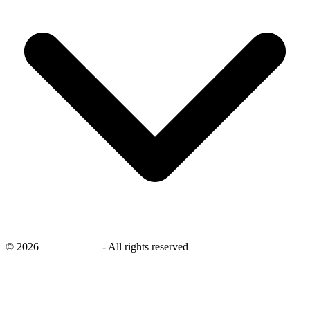
©
2026
savingsays.nl
-
All rights reserved