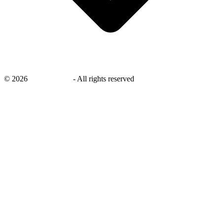
©
2026
savingsays.nl
-
All rights reserved