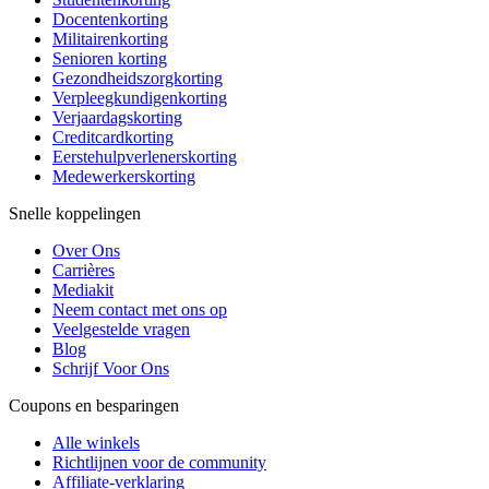
Docentenkorting
Militairenkorting
Senioren korting
Gezondheidszorgkorting
Verpleegkundigenkorting
Verjaardagskorting
Creditcardkorting
Eerstehulpverlenerskorting
Medewerkerskorting
Snelle koppelingen
Over Ons
Carrières
Mediakit
Neem contact met ons op
Veelgestelde vragen
Blog
Schrijf Voor Ons
Coupons en besparingen
Alle winkels
Richtlijnen voor de community
Affiliate-verklaring