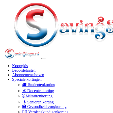
Koopgids
Beoordelingen
Abonnementsboxen
Speciale kortingen
🎓 Studentenkorting
🍎 Docentenkorting
🎖️ Militairenkorting
👴 Senioren korting
🏥 Gezondheidszorgkorting
👩‍⚕️ Verpleegkundigenkorting